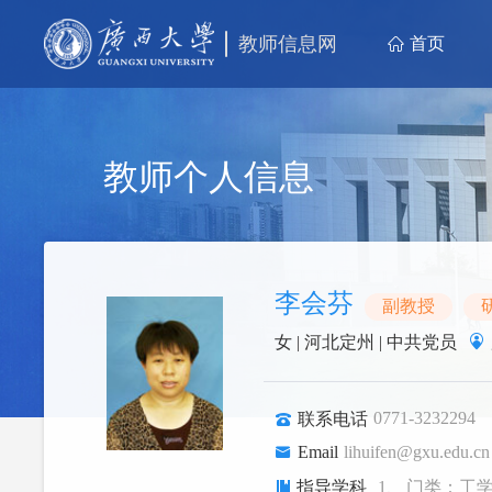
教师信息网
首页
教师个人信息
李会芬
副教授
女
| 河北定州
| 中共党员
0771-3232294
联系电话
Email
lihuifen@gxu.edu.cn
指导学科
1、
门类：工