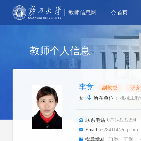
教师信息网
首页
教师个人信息
李竞
副教授
研究
女
所在单位：
机械工程
0771-3232294
联系电话
Email
57284114@qq.com
指导学科
门类：工学